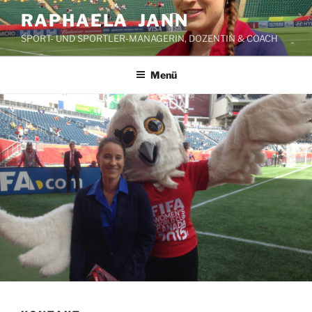
Zum
RAPHAELA JANN
Inhalt
SPORT- UND SPORTLER-MANAGERIN, DOZENTIN & COACH
springen
Menü